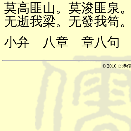
莫高匪山。莫浚匪泉
无逝我梁。无發我笱
小弁 八章 章八句
© 2010 