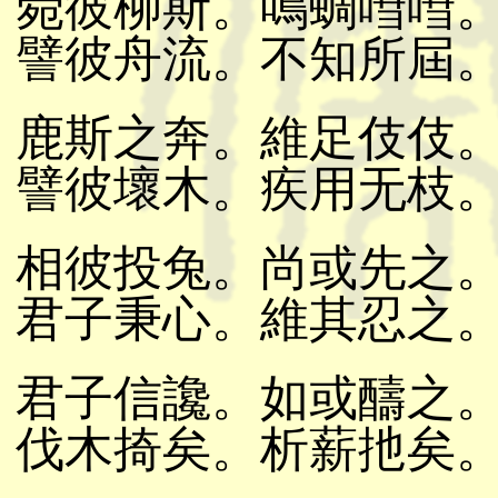
菀彼柳斯。鳴蜩嘒嘒
譬彼舟流。不知所屆
鹿斯之奔。維足伎伎
譬彼壞木。疾用无枝
相彼投兔。尚或先之
君子秉心。維其忍之
君子信讒。如或醻之
伐木掎矣。析薪扡矣