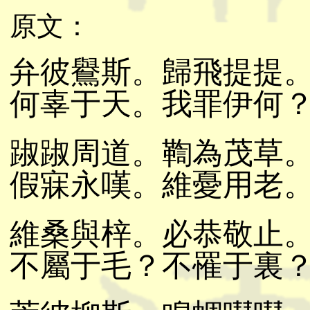
原文：
弁彼鸒斯。歸飛提提
何辜于天。我罪伊何
踧踧周道。鞫為茂草
假寐永嘆。維憂用老
維桑與梓。必恭敬止
不屬于毛？不罹于裏